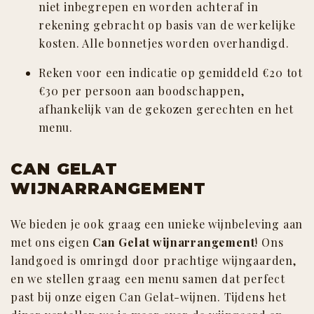
niet inbegrepen en worden achteraf in
rekening gebracht op basis van de werkelijke
kosten. Alle bonnetjes worden overhandigd.
PRIVATE CHEF
Reken voor een indicatie op gemiddeld €20 tot
€30 per persoon aan boodschappen,
Geniet van de luxe om thuis te blijven.
afhankelijk van de gekozen gerechten en het
menu.
CAN GELAT
WIJNARRANGEMENT
We bieden je ook graag een unieke wijnbeleving aan
met ons eigen
Can Gelat wijnarrangement
! Ons
landgoed is omringd door prachtige wijngaarden,
en we stellen graag een menu samen dat perfect
past bij onze eigen Can Gelat-wijnen. Tijdens het